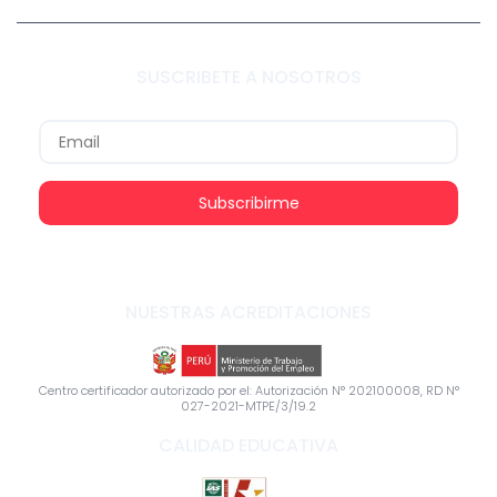
SUSCRIBETE A NOSOTROS
Subscribirme
NUESTRAS ACREDITACIONES
Centro certificador autorizado por el: Autorización N° 202100008, RD N°
027-2021-MTPE/3/19.2
CALIDAD EDUCATIVA