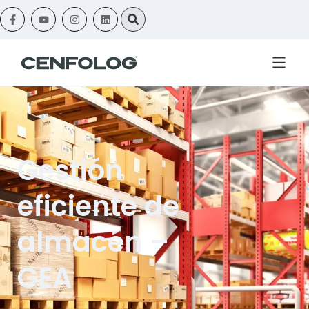
Gestión
eficiente de
almacén –
GEA