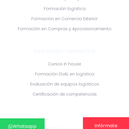
Formación logística
Formación en Comercio Exterior
Formación en Compras y Aprovisionamiento
EDUCACIÓN CORPORATIVA
Cursos in house
Formación DUAL en logística
Evaluación de equipos logísticos
Certificación de competencias
Políticas de privacidad
Términos y condiciones
Soporte
Infórmate
Whatsapp
Whatsapp
Copyright © 2022 CENFOLOG. Todos los derechos reservados.