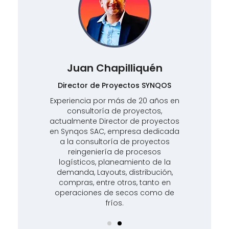
Juan Chapilliquén
S
Director de Proyectos SYNQOS
más
Experiencia por más de 20 años en
Es
consultoría de proyectos,
en
actualmente Director de proyectos
d
ión
en Synqos SAC, empresa dedicada
cu
a la consultoría de proyectos
,
reingeniería de procesos
ras
logísticos, planeamiento de la
di
l,
demanda, Layouts, distribución,
l
compras, entre otros, tanto en
operaciones de secos como de
fríos.