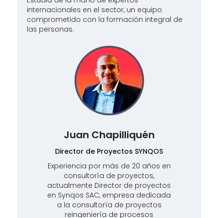
internacionales en el sector, un equipo
comprometido con la formación integral de
las personas.
iquén
Percy Ruiz
s SYNQOS
Jefe de Soporte Ventas
Corporativas Astara SA
 20 años en
yectos,
Jefe de Operaciones de Posventa
e proyectos
con más de 12 años de experiencia
a dedicada
en los rubros de Mantenimiento,
proyectos
Transporte y Renting vehicular.
ocesos
Vicepresidente Capitulo Peru – AMP