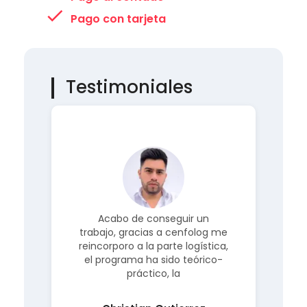
Pago con tarjeta
Testimoniales
o,
Acabo de conseguir un
trabajo, gracias a cenfolog me
a
a.
reincorporo a la parte logística,
el programa ha sido teórico-
i
práctico, la
Christian Gutierrez