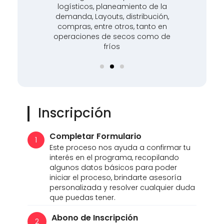
nto de la
Asociación de Profesionales en
ribución,
Gestión de Activos. Ponente
 tanto en
Internacional en Colombia, Brasil,
s como de
Argentina y Perú.
Inscripción
Completar Formulario
1
Este proceso nos ayuda a confirmar tu
interés en el programa, recopilando
algunos datos básicos para poder
iniciar el proceso, brindarte asesoría
personalizada y resolver cualquier duda
que puedas tener.
Abono de Inscripción
2
Deberás completar el pago (según la