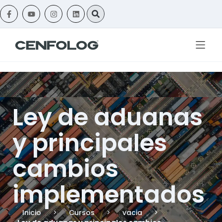
Ley de aduanas
y principales
cambios
implementados
Inicio
>
Cursos
>
vacia
>