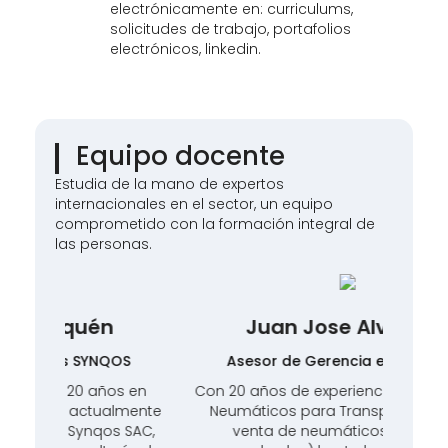
electrónicamente en: curriculums,
solicitudes de trabajo, portafolios
electrónicos, linkedin.
Equipo docente
Estudia de la mano de expertos
internacionales en el sector, un equipo
comprometido con la formación integral de
las personas.
Juan Jose Alvarado
S
Asesor de Gerencia en RACIEMSA
Ger
 en
Con 20 años de experiencia en Gestión de
Exp
mente
Neumáticos para Transporte, desde la
sec
 SAC,
venta de neumáticos (nuevos y
import