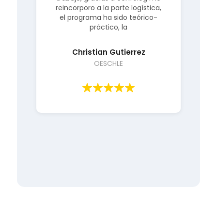
o,
Acabo de conseguir un
trabajo, gracias a cenfolog me
a
a.
reincorporo a la parte logística,
el programa ha sido teórico-
i
práctico, la
Christian Gutierrez
OESCHLE