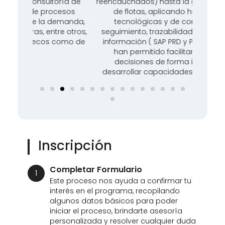
ía de
reencauchados) hasta la gestión y análisis
constr
esos
de flotas, aplicando herramientas
MAQUINA
manda,
tecnológicas y de control para el
KOMAT
e otros,
seguimiento, trazabilidad y análisis de la
vehí
omo de
información ( SAP PRD y Power BI), que le
implem
han permitido facilitar la toma de
también
decisiones de forma interactiva y
de ser
desarrollar capacidades de inteligencia
de las
empresarial.
Inscripción
Completar Formulario
1
Este proceso nos ayuda a confirmar tu
interés en el programa, recopilando
algunos datos básicos para poder
iniciar el proceso, brindarte asesoría