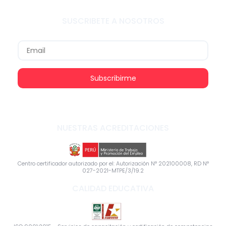
SUSCRIBETE A NOSOTROS
Subscribirme
NUESTRAS ACREDITACIONES
Centro certificador autorizado por el: Autorización N° 202100008, RD N°
027-2021-MTPE/3/19.2
CALIDAD EDUCATIVA