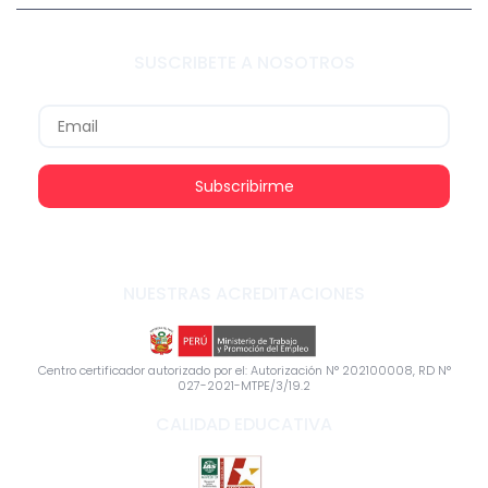
SUSCRIBETE A NOSOTROS
Subscribirme
NUESTRAS ACREDITACIONES
Centro certificador autorizado por el: Autorización N° 202100008, RD N°
027-2021-MTPE/3/19.2
CALIDAD EDUCATIVA