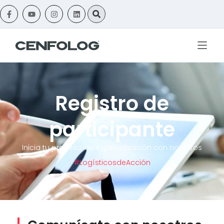
Registro de
participante
Inicia tu proceso de especialización con nosotros
#LogísticosdeAcción